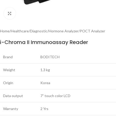
Click to enlarge
Home
/
Healthcare
/
Diagnostic
/
Hormone Analyzer
/
POCT Analyzer
i-Chroma II Immunoassay Reader
Brand
BODITECH
Weight
1.3 kg
Origin
Korea
Data output
7” touch color LCD
Warranty
2 Yrs