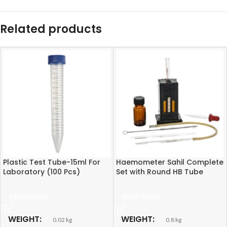
Related products
Plastic Test Tube-15ml For
Haemometer Sahil Complete
Laboratory (100 Pcs)
Set with Round HB Tube
READ MORE
READ MORE
WEIGHT
WEIGHT
0.02 kg
0.8 kg