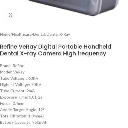
Click to enlarge
Home
/
Healthcare
/
Dental
/
Dental X-Ray
Refine VeRay Digital Portable Handheld
Dental X-ray Camera High frequency
Brand: Refine
Model: VeRay
Tube Voltage：60KV
Highest Voltage: 70KV
Tube Current: 2mA
Exposure Time: 0.01-2s
Focus: 0.4mm
Anode Target Angle: 12°
Total Filtration: 1.0mmAl
Battery Capacity: 950mAh