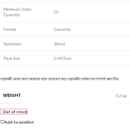
Minimum Order
10
Quantity
Format
Cassette
Specimen
Blood
Pack Size
1×40Test
প্রোডাক্টি
কেনার
আগে
আমাদের
সাথে
যোগাযোগ
করে
প্রোডাক্টির
বর্তমান
দাম
সম্পর্কে
জেনে
নিবে
WEIGHT
0.2 kg
Out of stock
Add to wishlist