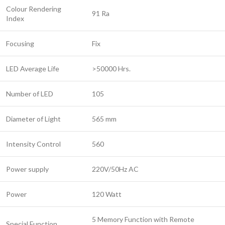
Colour Rendering
91 Ra
Index
Focusing
Fix
LED Average Life
>50000 Hrs.
Number of LED
105
Diameter of Light
565 mm
Intensity Control
560
Power supply
220V/50Hz AC
Power
120 Watt
5 Memory Function with Remote
Special Function